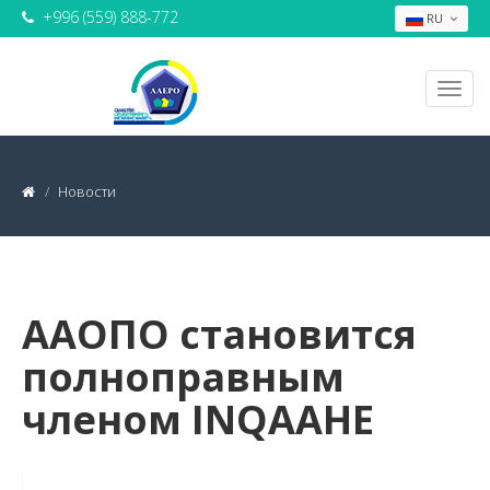
+996 (559) 888-772
RU
Новости
ААОПО становится
полноправным
членом INQAAHE