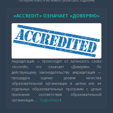
Последние новости вы можете просмотреть подробнее
ААОПО становится полноправным
членом INQAAHE
Мы рады сообщить, что ААОПО принята в качестве
полноправного члена INQAAHE. Международная
сеть агентств по обеспечению качества в высшем
образовании (INQAAHE) - это всемирная
ассоциация, объединяющая около 300 организаций,
занимающихся теорией и практикой обеспечения
качества в высшем образовании...
Подробнее