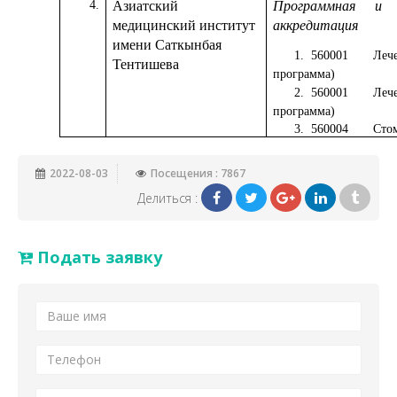
4.
Азиатский
Программная и и
медицинский институт
аккредитация
имени Саткынбая
1.
560001
Лече
Тентишева
программа)
2.
560001
Лече
программа)
3.
560004
Сто
2022-08-03
Посещения : 7867
Делиться :
Подать заявку