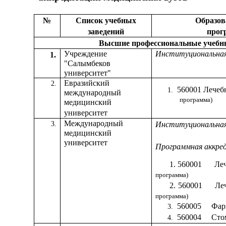
№
Список учебных
Образов
заведений
прог
Высшие профессиональные учебны
Учреждение
Институциональная
1.
"Салымбеков
университет"
Евразийский
2.
560001 Лечеб
1.
международный
программа)
медицинский
университет
Международный
3.
Институциональная
медицинский
университет
Программная аккре
1.
560001
Ле
программа)
2.
560001
Ле
программа)
560005
Фар
3.
560004
Сто
4.